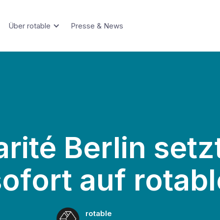
Über rotable
Presse & News
rité Berlin setz
ofort auf rotabl
rotable